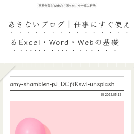
事務作業とWebの「困った」を一緒に解決
あきないブログ｜仕事にすぐ使え
るExcel・Word・Webの基礎
amy-shamblen-pJ_DCj9KswI-unsplash
2023.05.13